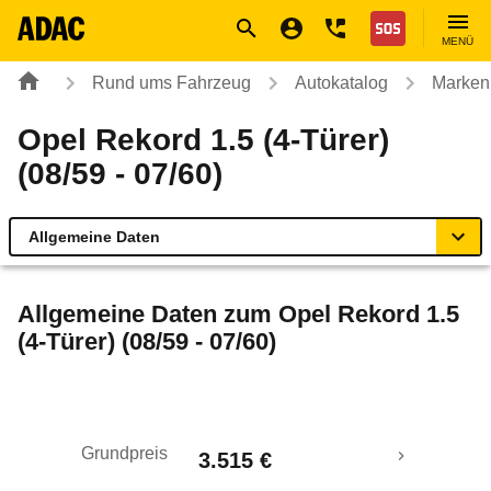
Navigation
Suche
Seiteninhalt
Fußzeile
Nothilfe
MENÜ
Rund ums Fahrzeug
Autokatalog
Marken
Opel Rekord 1.5 (4-Türer)
(08/59 - 07/60)
Allgemeine Daten
Allgemeine Daten
Allgemeine Daten zum
Opel Rekord 1.5
(4-Türer) (08/59 - 07/60)
Technische Daten
Laufende Kosten
Grundpreis
3.515 €
Rückrufe & Mängel