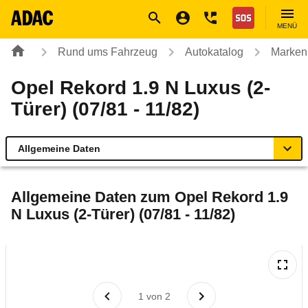
Navigation
Suche
Seiteninhalt
Fußzeile
Nothilfe
MENÜ
Rund ums Fahrzeug
Autokatalog
Marken
Opel Rekord 1.9 N Luxus (2-
Türer) (07/81 - 11/82)
Allgemeine Daten
Allgemeine Daten
Allgemeine Daten zum
Opel Rekord 1.9
N Luxus (2-Türer) (07/81 - 11/82)
Technische Daten
Laufende Kosten
Rückrufe & Mängel
1
von
2