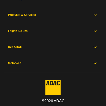
mehr zur Pannenstatistik Methode
k.A.
€ / Monat,
k.A.
ct / km
k.A.
€
k.A.
ct
/ Monat
/ km
Allgemein
Produkte & Services
Motor
und
Wertverlust
k.A.
Antrieb
Maße
Folgen Sie uns
und
Betriebskosten
k.A.
Zum Mängelforum
Gewichte
Karosserie
Fixkosten
110 €
Der ADAC
und
Fahrwerk
Werkstattkosten
k.A.
Messwerte
Hersteller
Motorwelt
Sicherheitsausstattung
Herstellergarantien
Preise und
Kosten Steuer und Versicherung
Ausstattung
KFZ-Steuer pro Jahr ohne Steuerbefreiung
253 €
©
2026
ADAC
Allgemein