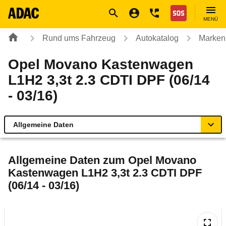
Navigation
Suche
Seiteninhalt
Fußzeile
Nothilfe
MENÜ
Rund ums Fahrzeug
Autokatalog
Marken
Opel Movano Kastenwagen
L1H2 3,3t 2.3 CDTI DPF (06/14
- 03/16)
Allgemeine Daten
Allgemeine Daten
Allgemeine Daten zum
Opel Movano
Kastenwagen L1H2 3,3t 2.3 CDTI DPF
Technische Daten
(06/14 - 03/16)
Rückrufe & Mängel