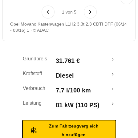
1
von
5
Opel Movano Kastenwagen L1H2 3,3t 2.3 CDTI DPF (06/14
- 03/16) 1
© ADAC
Grundpreis
31.761 €
Kraftstoff
Diesel
Verbrauch
7,7 l/100 km
Leistung
81 kW (110 PS)
Zum Fahrzeugvergleich
hinzufügen