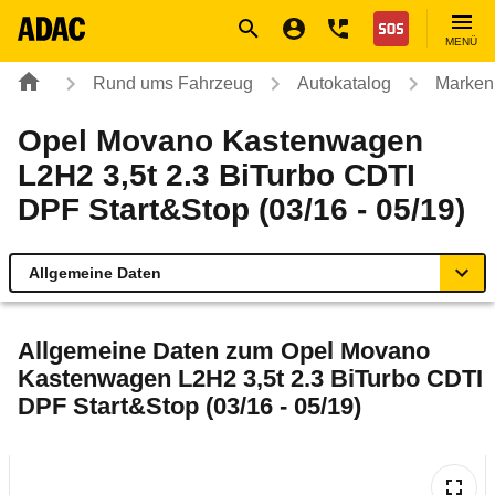
Navigation
Suche
Seiteninhalt
Fußzeile
Nothilfe
MENÜ
Rund ums Fahrzeug
Autokatalog
Marken
Opel Movano Kastenwagen
L2H2 3,5t 2.3 BiTurbo CDTI
DPF Start&Stop (03/16 - 05/19)
Allgemeine Daten
Allgemeine Daten
Allgemeine Daten zum
Opel Movano
Kastenwagen L2H2 3,5t 2.3 BiTurbo CDTI
Technische Daten
DPF Start&Stop (03/16 - 05/19)
Rückrufe & Mängel