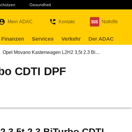
 schützen
Gesundheit
Mein ADAC
Kontakt
Nothilfe
 Finanzen
Services
Verkehr
Der ADAC
Opel Movano Kastenwagen L2H2 3,5t 2.3 Bi…
rbo CDTI DPF
3,5t 2.3 BiTurbo CDTI