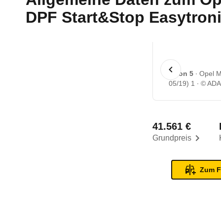
DPF Start&Stop Easytronic
1 von 5
Opel M
05/19) 1
© AD
41.561 €
Grundpreis
Zum F