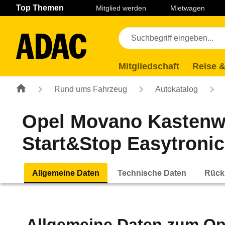
Navigation
Suche
Seiteninhalt
Fußzeile
Top Themen
Mitglied werden
Mietwagen
Mitgliedschaft
Reise &
Rund ums Fahrzeug
Autokatalog
Opel Movano Kastenwa
Start&Stop Easytronic 
Allgemeine Daten
Technische Daten
Rück
Allgemeine Daten zum
Op