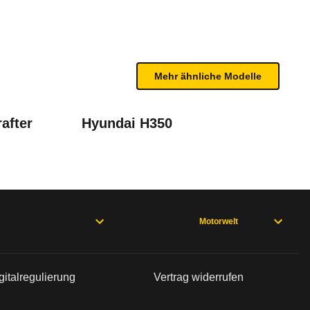
n sind, entnehmen Sie bitte dem Rückruf, da häufi
Mehr ähnliche Modelle
after
Hyundai H350
Motorwelt
bleme mit Ihrem Fahrzeug haben. Ihre Meldungen w
gitalregulierung
Vertrag widerrufen