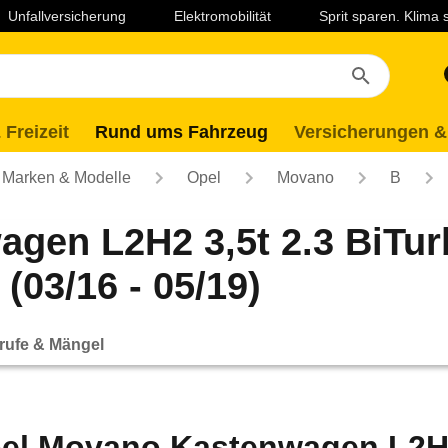
Unfallversicherung
Elektromobilität
Sprit sparen. Klima
 Freizeit
Rund ums Fahrzeug
Versicherungen &
Marken & Modelle
Opel
Movano
B
gen L2H2 3,5t 2.3 BiTu
(03/16 - 05/19)
rufe & Mängel
el Movano Kastenwagen L2H2 