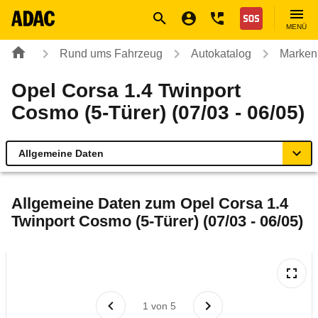
Navigation
Suche
Seiteninhalt
Fußzeile
Nothilfe
MENÜ
Rund ums Fahrzeug
Autokatalog
Marken
Opel Corsa 1.4 Twinport
Cosmo (5-Türer) (07/03 - 06/05)
Allgemeine Daten
Allgemeine Daten
Allgemeine Daten zum
Opel Corsa 1.4
Twinport Cosmo (5-Türer) (07/03 - 06/05)
Technische Daten
Ähnliche Autotests
Laufende Kosten
1
von
5