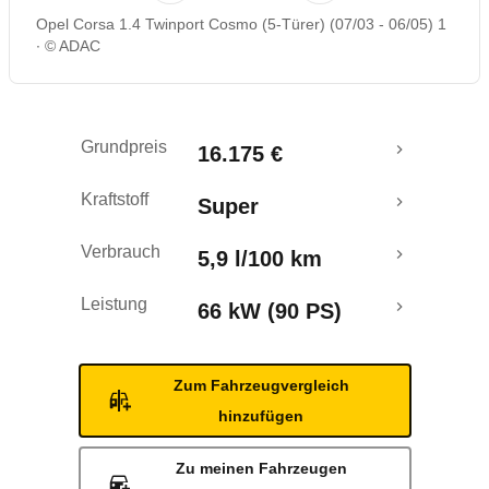
Opel Corsa 1.4 Twinport Cosmo (5-Türer) (07/03 - 06/05) 1
Rückrufe & Mängel
© ADAC
Grundpreis
16.175 €
Kraftstoff
Super
Verbrauch
5,9 l/100 km
Leistung
66 kW (90 PS)
Zum Fahrzeugvergleich
hinzufügen
Zu meinen Fahrzeugen