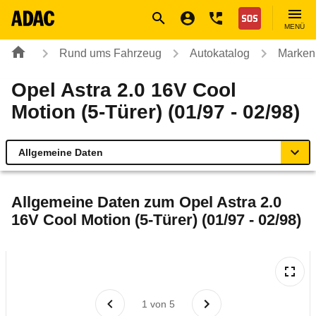
Navigation
Suche
Seiteninhalt
Fußzeile
Nothilfe
MENÜ
Rund ums Fahrzeug
Autokatalog
Marken
Opel Astra 2.0 16V Cool
Motion (5-Türer) (01/97 - 02/98)
Allgemeine Daten
Allgemeine Daten
Allgemeine Daten zum
Opel Astra 2.0
16V Cool Motion (5-Türer) (01/97 - 02/98)
Technische Daten
Laufende Kosten
Rückrufe & Mängel
1
von
5