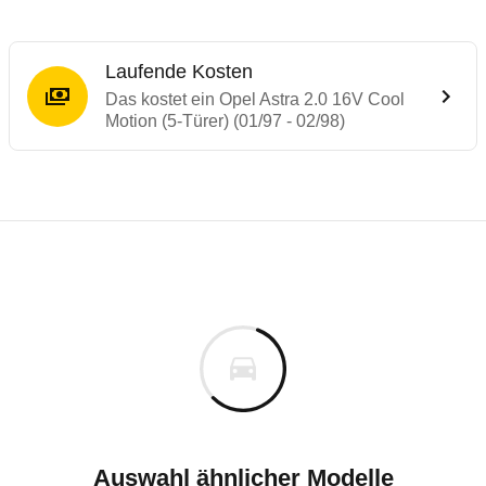
Laufende Kosten
Das kostet ein Opel Astra 2.0 16V Cool
Motion (5-Türer) (01/97 - 02/98)
Laufende Kosten
Rückrufe & Mängel des Opel Astra
Technische Daten des
Opel Astra 2.0 16V 
Individuelle Berechnung
Berechnung
Alle Rückrufe
s
k.A.
Fahrzeugpreis
Hier können Sie sich zu den Rückrufen des Fahrzeuges 
Haltedauer
6 PS)
Auswahl ähnlicher Modelle