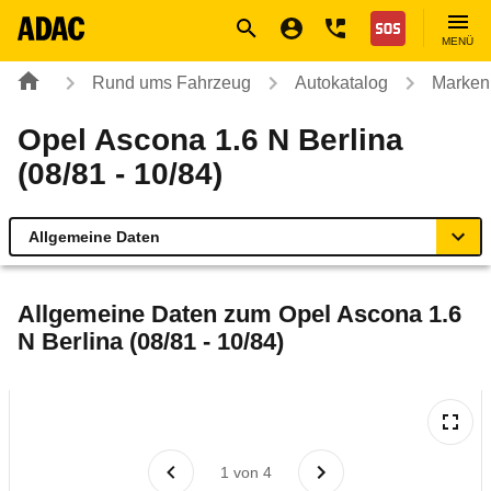
Navigation
Suche
Seiteninhalt
Fußzeile
Nothilfe
MENÜ
Rund ums Fahrzeug
Autokatalog
Marken
Opel Ascona 1.6 N Berlina
(08/81 - 10/84)
Allgemeine Daten
Allgemeine Daten
Allgemeine Daten zum
Opel Ascona 1.6
N Berlina (08/81 - 10/84)
Technische Daten
Laufende Kosten
Rückrufe & Mängel
1
von
4