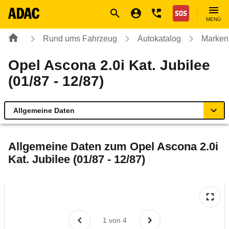
Navigation
Suche
Seiteninhalt
Fußzeile
Nothilfe
MENÜ
Rund ums Fahrzeug
Autokatalog
Marken
Opel Ascona 2.0i Kat. Jubilee
(01/87 - 12/87)
Allgemeine Daten
Allgemeine Daten
Allgemeine Daten zum
Opel Ascona 2.0i
Kat. Jubilee (01/87 - 12/87)
Technische Daten
Laufende Kosten
Rückrufe & Mängel
1
von
4