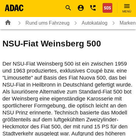
Navigation
Suche
Seiteninhalt
Fußzeile
Nothilfe
MENÜ
Rund ums Fahrzeug
Autokatalog
Marken
NSU-Fiat
Weinsberg 500
Der NSU-Fiat Weinsberg 500 ist ein zwischen 1959
und 1963 produziertes, exklusives Coupé bzw. eine
"Limousette" auf Basis des Fiat Nuova 500, das bei
NSU-Fiat in Heilbronn in Deutschland gefertigt wurde.
Als luxuriösere Alternative zum Standard-Fiat 500 bot
der Weinsberg eine eigenständige Karosserie mit
sportlicherer Formgebung, die optisch leicht an den
NSU Prinz erinnerte. Technisch basierte das Modell
größtenteils auf dem luftgekühlten Zweizylinder-
Heckmotor des Fiat 500, der mit rund 15 PS für den
Stadtverkehr ausgelegt war. Aufgrund des höheren