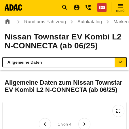
Navigation
Suche
Seiteninhalt
Fußzeile
Nothilfe
MENÜ
Rund ums Fahrzeug
Autokatalog
Marken
Nissan Townstar EV Kombi L2
N-CONNECTA (ab 06/25)
Allgemeine Daten
Allgemeine Daten
Allgemeine Daten zum
Nissan Townstar
EV Kombi L2 N-CONNECTA (ab 06/25)
Technische Daten
Laufende Kosten
Rückrufe & Mängel
1
von
4