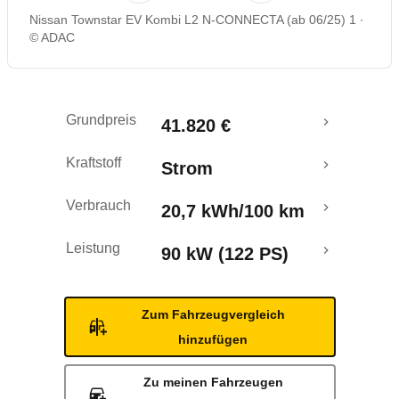
Nissan Townstar EV Kombi L2 N-CONNECTA (ab 06/25) 1
Reichweitenrechner
© ADAC
Grundpreis
41.820 €
Kraftstoff
Strom
Verbrauch
20,7 kWh/100 km
Leistung
90 kW (122 PS)
Zum Fahrzeugvergleich
hinzufügen
Zu meinen Fahrzeugen