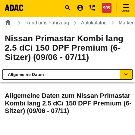
Navigation
Suche
Seiteninhalt
Fußzeile
Nothilfe
MENÜ
Rund ums Fahrzeug
Autokatalog
Marken
Nissan Primastar Kombi lang
2.5 dCi 150 DPF Premium (6-
Sitzer) (09/06 - 07/11)
Allgemeine Daten
Allgemeine Daten
Allgemeine Daten zum
Nissan Primastar
Kombi lang 2.5 dCi 150 DPF Premium (6-
Technische Daten
Sitzer) (09/06 - 07/11)
Ähnliche Autotests