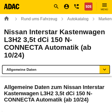
Navigation
Suche
Seiteninhalt
Fußzeile
Nothilfe
MENÜ
Rund ums Fahrzeug
Autokatalog
Marken
Nissan Interstar Kastenwagen
L3H2 3,5t dCi 150 N-
CONNECTA Automatik (ab
10/24)
Allgemeine Daten
Allgemeine Daten
Allgemeine Daten zum
Nissan Interstar
Kastenwagen L3H2 3,5t dCi 150 N-
Technische Daten
CONNECTA Automatik (ab 10/24)
Rückrufe & Mängel