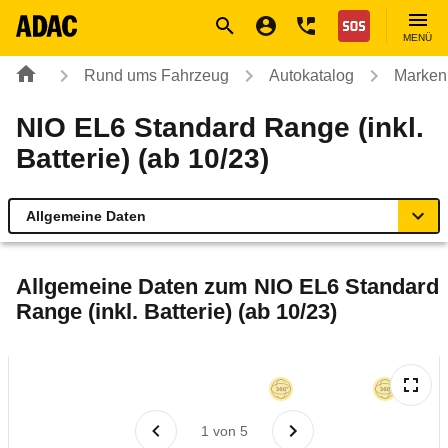
Navigation
Suche
Seiteninhalt
Fußzeile
Nothilfe
MENÜ
Rund ums Fahrzeug
Autokatalog
Marken
NIO EL6 Standard Range (inkl.
Batterie) (ab 10/23)
Allgemeine Daten
Allgemeine Daten
Allgemeine Daten zum
NIO EL6 Standard
Range (inkl. Batterie) (ab 10/23)
Technische Daten
Ähnliche Autotests
Laufende Kosten
1
von
5