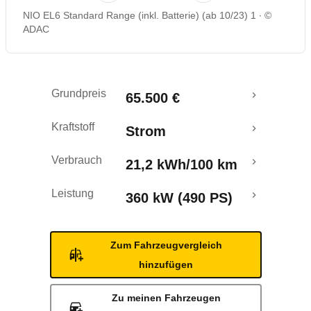
NIO EL6 Standard Range (inkl. Batterie) (ab 10/23) 1
©
Rückrufe & Mängel
ADAC
Reichweitenrechner
Grundpreis
65.500 €
Crashtest
Kraftstoff
Strom
Verbrauch
21,2 kWh/100 km
Leistung
360 kW (490 PS)
Zum Fahrzeugvergleich
hinzufügen
Zu meinen Fahrzeugen