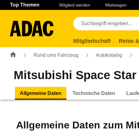
Navigation
Suche
Seiteninhalt
Fußzeile
Top Themen
Mitglied werden
Mietwagen
Mitgliedschaft
Reise &
Rund ums Fahrzeug
Autokatalog
Mitsubishi Space Star 
Allgemeine Daten
Technische Daten
Lauf
Allgemeine Daten zum
Mi