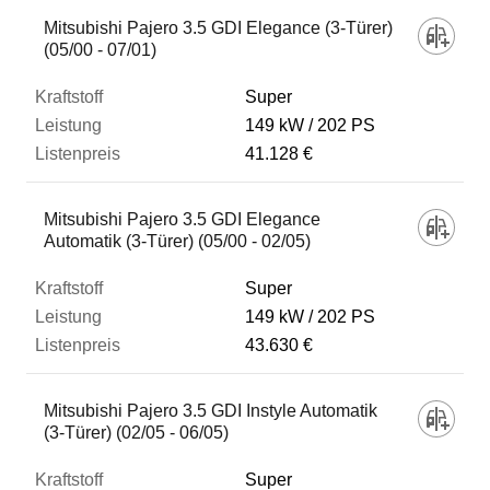
Fahrzeug
Mitsubishi Pajero 3.5 GDI Elegance (3-Türer)
(05/00 - 07/01)
Kraftstoff
Super
149 kW
202 PS
41.128 €
Leistung
Mitsubishi Pajero 3.5 GDI Elegance
Listenpreis
Automatik (3-Türer) (05/00 - 02/05)
Super
Zum Vergleich hinzufügen
149 kW
202 PS
43.630 €
Mitsubishi Pajero 3.5 GDI Instyle Automatik
(3-Türer) (02/05 - 06/05)
Super