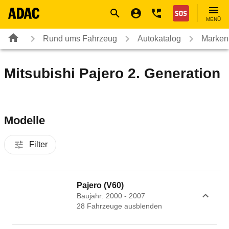
Navigation
Suche
Seiteninhalt
Fußzeile
Nothilfe
MENÜ
Rund ums Fahrzeug
Autokatalog
Marken
Mitsubishi Pajero 2. Generation
Modelle
Filter
Pajero (V60)
Baujahr: 2000 - 2007
28
Fahrzeug
e
ausblenden