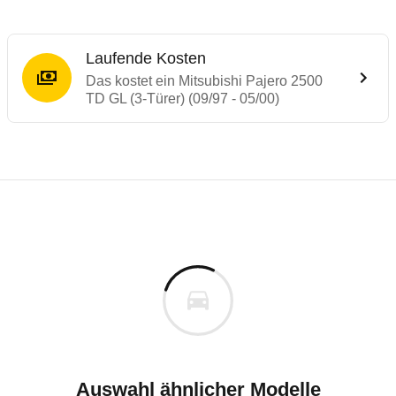
Laufende Kosten
Das kostet ein Mitsubishi Pajero 2500
TD GL (3-Türer) (09/97 - 05/00)
Laufende Kosten
Rückrufe & Mängel des Mitsubishi Pajero
Technische Daten des
Mitsubishi Pajero 2
Individuelle Berechnung
Berechnung
€
Rückruf
is
k.A.
Fahrzeugpreis
Hier können Sie sich zu den Rückrufen des Fahrzeuges 
00 km
ch
Haltedauer
9 PS)
Auswahl ähnlicher Modelle