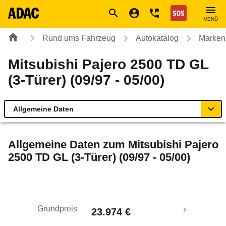
Navigation
Suche
Seiteninhalt
Fußzeile
Nothilfe
MENÜ
Rund ums Fahrzeug
Autokatalog
Marken
Mitsubishi Pajero 2500 TD GL
(3-Türer) (09/97 - 05/00)
Allgemeine Daten
Allgemeine Daten
Allgemeine Daten zum
Mitsubishi Pajero
2500 TD GL (3-Türer) (09/97 - 05/00)
Technische Daten
Laufende Kosten
Grundpreis
23.974 €
Rückrufe & Mängel