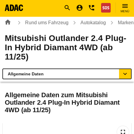
Navigation
Suche
Seiteninhalt
Fußzeile
Nothilfe
MENÜ
Rund ums Fahrzeug
Autokatalog
Marken
Mitsubishi Outlander 2.4 Plug-
In Hybrid Diamant 4WD (ab
11/25)
Allgemeine Daten
Allgemeine Daten
Allgemeine Daten zum
Mitsubishi
Outlander 2.4 Plug-In Hybrid Diamant
Technische Daten
4WD (ab 11/25)
Ähnliche Autotests