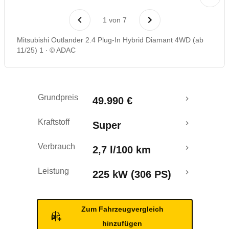
Laufende Kosten
1
von
7
Rückrufe & Mängel
Mitsubishi Outlander 2.4 Plug-In Hybrid Diamant 4WD (ab
11/25) 1
© ADAC
Reichweitenrechner
Grundpreis
49.990 €
Kraftstoff
Super
Verbrauch
2,7 l/100 km
Leistung
225 kW (306 PS)
Zum Fahrzeugvergleich
hinzufügen