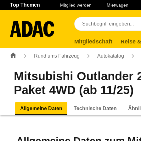
Navigation
Suche
Seiteninhalt
Fußzeile
Top Themen
Mitglied werden
Mietwagen
Mitgliedschaft
Reise &
Rund ums Fahrzeug
Autokatalog
Mitsubishi Outlander 
Paket 4WD (ab 11/25)
Allgemeine Daten
Technische Daten
Ähnli
Allgemeine Daten zum
Mi