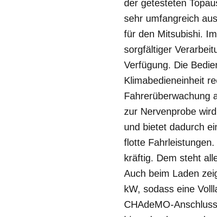
der getesteten Topaus
sehr umfangreich aus
für den Mitsubishi. 
sorgfältiger Verarbei
Verfügung. Die Bedie
Klimabedieneinheit re
Fahrerüberwachung au
zur Nervenprobe wird.
und bietet dadurch ei
flotte Fahrleistunge
kräftig. Dem steht al
Auch beim Laden zeig
kW, sodass eine Voll
CHAdeMO-Anschluss i