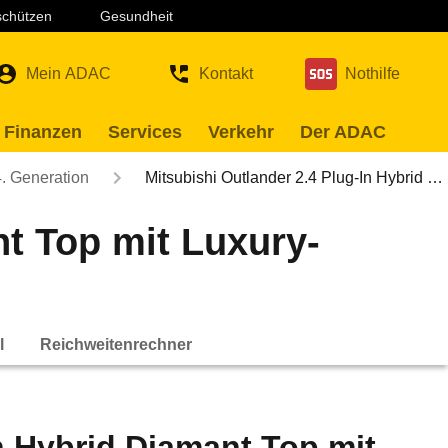
 schützen
Gesundheit
Mein ADAC
Kontakt
Nothilfe
 Finanzen
Services
Verkehr
Der ADAC
4. Generation
Mitsubishi Outlander 2.4 Plug-In Hybrid …
nt Top mit Luxury-
l
Reichweitenrechner
n Hybrid Diamant Top mit