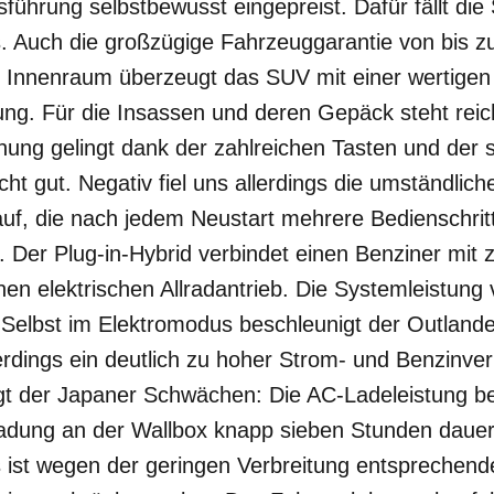
führung selbstbewusst eingepreist. Dafür fällt die
. Auch die großzügige Fahrzeuggarantie von bis zu
Im Innenraum überzeugt das SUV mit einer wertigen
tung. Für die Insassen und deren Gepäck steht reich
nung gelingt dank der zahlreichen Tasten und der 
cht gut. Negativ fiel uns allerdings die umständlich
f, die nach jedem Neustart mehrere Bedienschritt
 Der Plug-in-Hybrid verbindet einen Benziner mit 
nen elektrischen Allradantrieb. Die Systemleistung
n. Selbst im Elektromodus beschleunigt der Outlan
lerdings ein deutlich zu hoher Strom- und Benzinv
t der Japaner Schwächen: Die AC-Ladeleistung betr
ladung an der Wallbox knapp sieben Stunden dauert
st wegen der geringen Verbreitung entsprechende