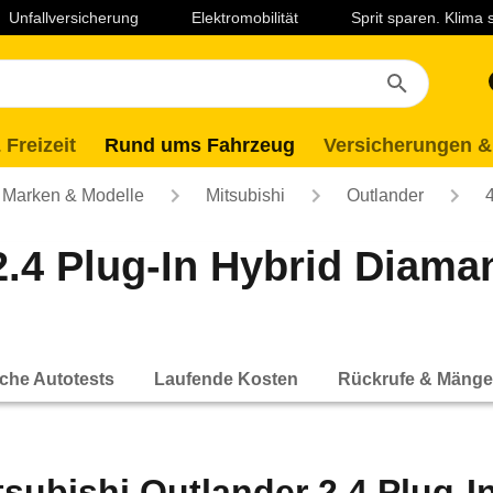
Unfallversicherung
Elektromobilität
Sprit sparen. Klima
 Freizeit
Rund ums Fahrzeug
Versicherungen &
Marken & Modelle
Mitsubishi
Outlander
2.4 Plug-In Hybrid Diama
che Autotests
Laufende Kosten
Rückrufe & Mänge
tsubishi Outlander 2.4 Plug-I