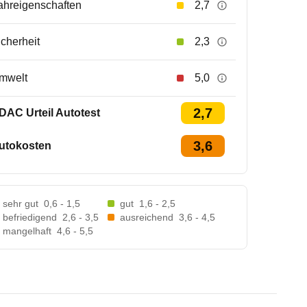
ahreigenschaften
2,7
icherheit
2,3
mwelt
5,0
2,7
DAC Urteil Autotest
3,6
utokosten
sehr gut
0,6 - 1,5
gut
1,6 - 2,5
befriedigend
2,6 - 3,5
ausreichend
3,6 - 4,5
mangelhaft
4,6 - 5,5