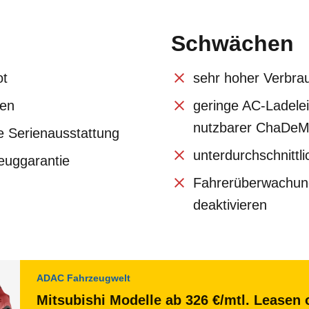
Schwächen
ot
sehr hoher Verbra
gen
geringe AC-Ladelei
nutzbarer ChaDeM
e Serienausstattung
unterdurchschnittli
euggarantie
Fahrerüberwachun
deaktivieren
ADAC Fahrzeugwelt
Mitsubishi Modelle ab 326 €/mtl. Leasen 