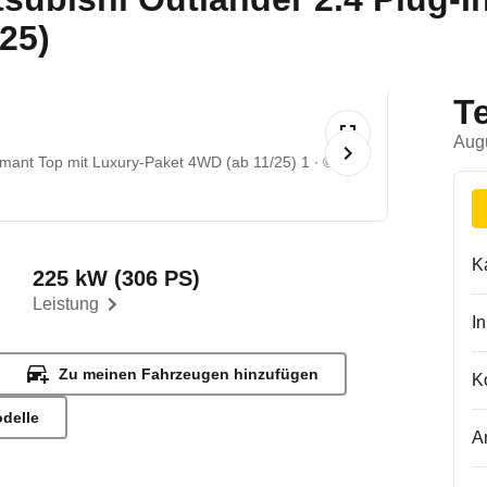
25)
T
Aug
iamant Top mit Luxury-Paket 4WD (ab 11/25) 1
©
K
225 kW (306 PS)
Leistung
I
Zu meinen Fahrzeugen hinzufügen
K
odelle
A