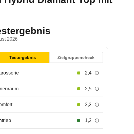
estergebnis
ust 2026
Testergebnis
Zielgruppencheck
arosserie
2,4
nnenraum
2,5
omfort
2,2
ntrieb
1,2