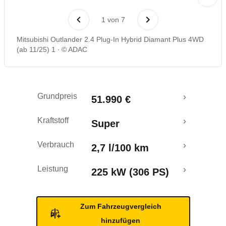
Laufende Kosten
1
von
7
Rückrufe & Mängel
Mitsubishi Outlander 2.4 Plug-In Hybrid Diamant Plus 4WD
(ab 11/25) 1
© ADAC
Reichweitenrechner
Grundpreis
51.990 €
Kraftstoff
Super
Verbrauch
2,7 l/100 km
Leistung
225 kW (306 PS)
Zum Fahrzeugvergleich
hinzufügen