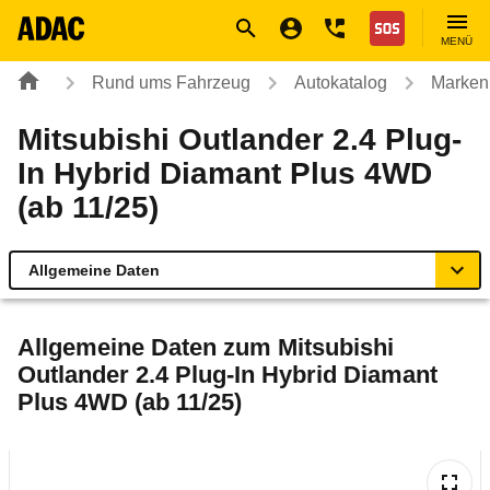
Navigation
Suche
Seiteninhalt
Fußzeile
Nothilfe
MENÜ
Rund ums Fahrzeug
Autokatalog
Marken
Mitsubishi Outlander 2.4 Plug-
In Hybrid Diamant Plus 4WD
(ab 11/25)
Allgemeine Daten
Allgemeine Daten
Allgemeine Daten zum
Mitsubishi
Outlander 2.4 Plug-In Hybrid Diamant
Technische Daten
Plus 4WD (ab 11/25)
Ähnliche Autotests