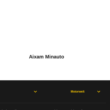
T Dynamic (09/18 - 09/19)
bleme mit Ihrem Fahrzeug haben. Ihre Meldungen w
Aixam Minauto
Motorwelt
rweisen und wo öfter der Pannenhelfer gefragt is