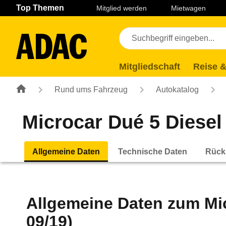
Navigation
Suche
Seiteninhalt
Fußzeile
Top Themen
Mitglied werden
Mietwagen
Mitgliedschaft
Reise &
Rund ums Fahrzeug
Autokatalog
Microcar Dué 5 Diesel
Allgemeine Daten
Technische Daten
Rück
Allgemeine Daten zum
Mi
09/19)