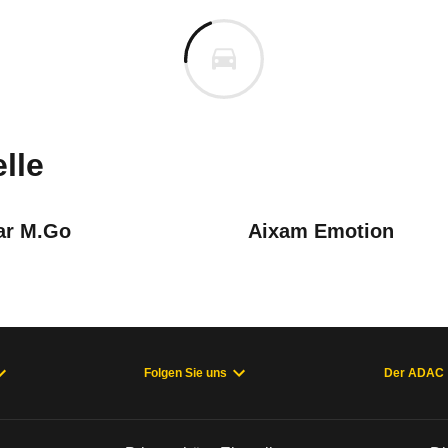
ocar Dué
car Dué 5 Diesel Progress AC
n vor. Lassen Sie uns gerne wissen, wenn Sie Pro
lle
ar M.Go
Aixam Emotion
Folgen Sie uns
Der ADAC
welche Fahrzeuge sich im Alltag als zuverlässig e