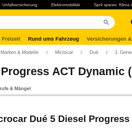
Unfallversicherung
Elektromobilität
Sprit sparen. Klima
 Freizeit
Rund ums Fahrzeug
Versicherungen &
Marken & Modelle
Microcar
Dué
1. Gene
 Progress ACT Dynamic (0
rufe & Mängel
crocar Dué 5 Diesel Progress