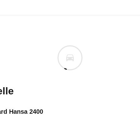
edes-Benz W 136/191
des-Benz 170 Sb (01/52 - 08/
n vor. Lassen Sie uns gerne wissen, wenn Sie Pro
lle
rd Hansa 2400