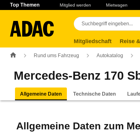
Navigation
Suche
Seiteninhalt
Fußzeile
Top Themen
Mitglied werden
Mietwagen
Mitgliedschaft
Reise &
Rund ums Fahrzeug
Autokatalog
Mercedes-Benz 170 Sb 
Allgemeine Daten
Technische Daten
Lauf
Allgemeine Daten zum
Me