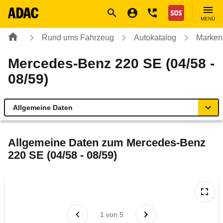
Navigation
Suche
Seiteninhalt
Fußzeile
Nothilfe
MENÜ
Rund ums Fahrzeug
Autokatalog
Marken
Mercedes-Benz 220 SE (04/58 -
08/59)
Allgemeine Daten
Allgemeine Daten
Allgemeine Daten zum
Mercedes-Benz
220 SE (04/58 - 08/59)
Technische Daten
Rückrufe & Mängel
1
von
5