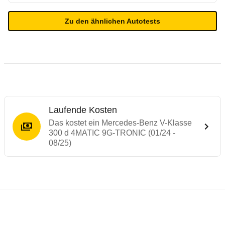
Zu den ähnlichen Autotests
Laufende Kosten
Das kostet ein Mercedes-Benz V-Klasse
300 d 4MATIC 9G-TRONIC (01/24 -
08/25)
Testergebnisse von ähnlichen Autos
Laufende Kosten
Technische Daten des
Mercedes-Benz V-K