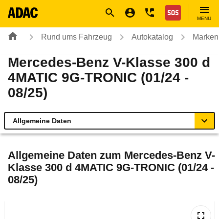
Navigation
Suche
Seiteninhalt
Fußzeile
Nothilfe
MENÜ
Rund ums Fahrzeug
Autokatalog
Marken
Mercedes-Benz V-Klasse 300 d
4MATIC 9G-TRONIC (01/24 -
08/25)
Allgemeine Daten
Allgemeine Daten
Allgemeine Daten zum
Mercedes-Benz V-
Klasse 300 d 4MATIC 9G-TRONIC (01/24 -
Technische Daten
08/25)
Ähnliche Autotests