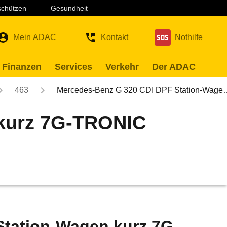
 schützen
Gesundheit
Mein ADAC
Kontakt
Nothilfe
 Finanzen
Services
Verkehr
Der ADAC
463
Mercedes-Benz G 320 CDI DPF Station-Wage
 kurz 7G-TRONIC
tation-Wagen kurz 7G-