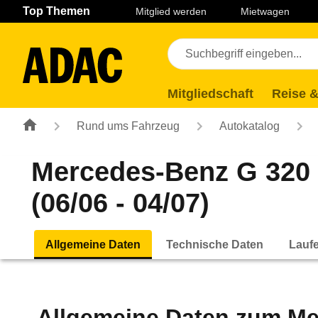
Navigation
Suche
Seiteninhalt
Fußzeile
Top Themen
Mitglied werden
Mietwagen
Mitgliedschaft
Reise &
Rund ums Fahrzeug
Autokatalog
Mercedes-Benz G 320
(06/06 - 04/07)
Allgemeine Daten
Technische Daten
Lauf
Allgemeine Daten zum
Me