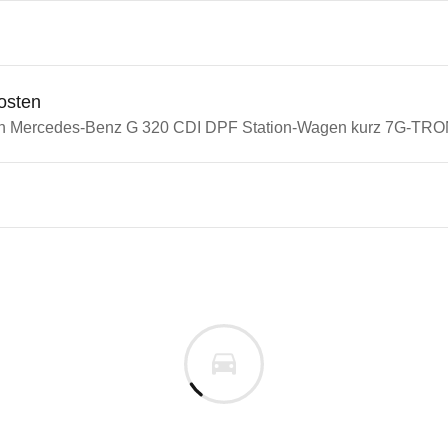
osten
in Mercedes-Benz G 320 CDI DPF Station-Wagen kurz 7G-TRON
edes-Benz G-Klasse
des-Benz G 320 CDI DPF Stat
cm
m