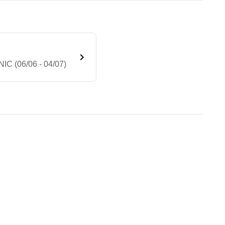
IC (06/06 - 04/07)
ion-Wagen kurz 7G-TRONIC (0