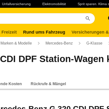
Unfallversicherung
Elektromobilität
Sprit sparen. Klima
 Freizeit
Rund ums Fahrzeug
Versicherungen &
Marken & Modelle
Mercedes-Benz
G-Klasse
 CDI DPF Station-Wagen
ende Kosten
Rückrufe & Mängel
rcedes-Benz G 320 CDI DPF S