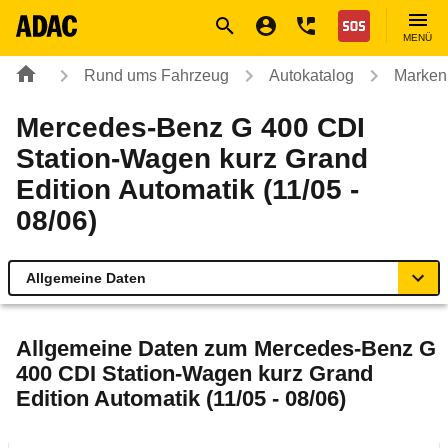
Navigation
Suche
Seiteninhalt
Fußzeile
Nothilfe
MENÜ
Rund ums Fahrzeug
Autokatalog
Marken
Mercedes-Benz G 400 CDI
Station-Wagen kurz Grand
Edition Automatik (11/05 -
08/06)
Allgemeine Daten
Allgemeine Daten
Allgemeine Daten zum
Mercedes-Benz G
400 CDI Station-Wagen kurz Grand
Technische Daten
Edition Automatik (11/05 - 08/06)
Laufende Kosten