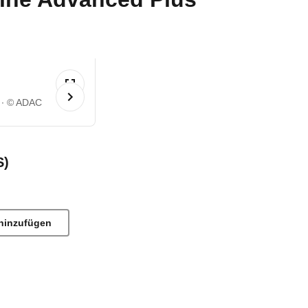
© ADAC
S)
hinzufügen