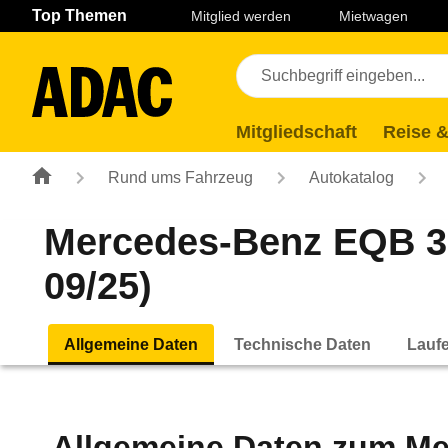
Navigation
Suche
Seiteninhalt
Fußzeile
Top Themen
Mitglied werden
Mietwagen
Mitgliedschaft
Reise &
Rund ums Fahrzeug
Autokatalog
Mercedes-Benz EQB 30
09/25)
Allgemeine Daten
Technische Daten
Lauf
Allgemeine Daten zum
Me