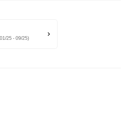
1/25 - 09/25)
Advanced Plus 4MATIC (01/25
renen Geschwindigkeit und der Außentemperatur bes