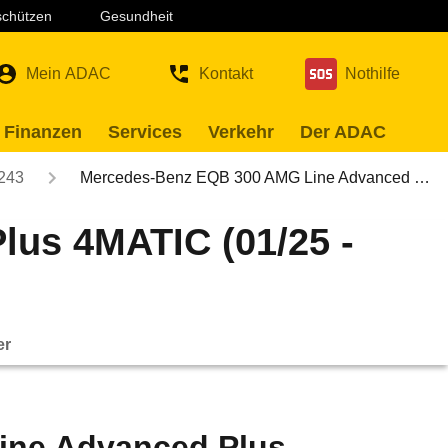
 schützen
Gesundheit
Mein ADAC
Kontakt
Nothilfe
 Finanzen
Services
Verkehr
Der ADAC
243
Mercedes-Benz EQB 300 AMG Line Advanced …
us 4MATIC (01/25 -
er
ine Advanced Plus