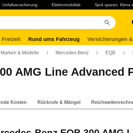
Unfallversicherung
Elektromobilität
Sprit sparen. Klima
 Freizeit
Rund ums Fahrzeug
Versicherungen &
Marken & Modelle
Mercedes-Benz
EQB
0 AMG Line Advanced Pl
ende Kosten
Rückrufe & Mängel
Reichweitenrechn
rcedes-Benz EQB 300 AMG L