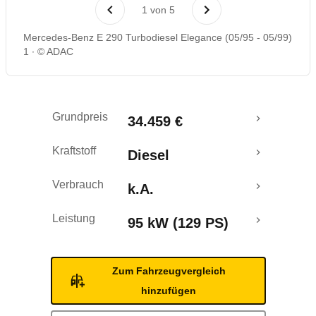
Rückrufe & Mängel
1
von
5
Mercedes-Benz E 290 Turbodiesel Elegance (05/95 - 05/99)
1
© ADAC
Grundpreis
34.459 €
Kraftstoff
Diesel
Verbrauch
k.A.
Leistung
95 kW (129 PS)
Zum Fahrzeugvergleich
hinzufügen