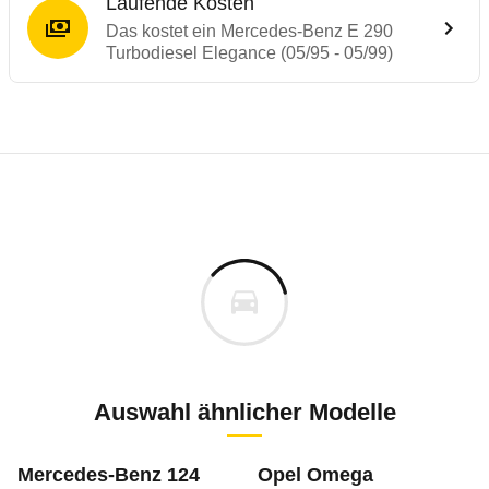
Laufende Kosten
Das kostet ein Mercedes-Benz E 290
Turbodiesel Elegance (05/95 - 05/99)
Laufende Kosten
Rückrufe & Mängel des Mercedes-Benz E-
Technische Daten des
Mercedes-Benz E 29
Individuelle Berechnung
Berechnung
€
Alle Rückrufe
is
42.222 €
Fahrzeugpreis
Hier können Sie sich zu den Rückrufen des Fahrzeuges 
h
Haltedauer
9 PS)
Auswahl ähnlicher Modelle
Bauzeitraum: Juni 1995 bis April 1996
Juli 2001
cm
Mercedes-Benz 124
Opel Omega