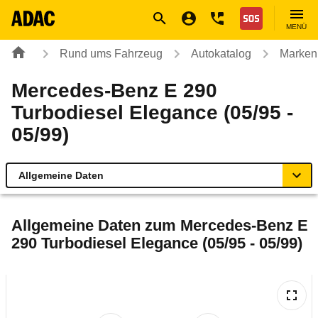
Navigation
Suche
Seiteninhalt
Fußzeile
Nothilfe
MENÜ
Rund ums Fahrzeug
Autokatalog
Marken
Mercedes-Benz E 290
Turbodiesel Elegance (05/95 -
05/99)
Allgemeine Daten
Allgemeine Daten
Allgemeine Daten zum
Mercedes-Benz E
290 Turbodiesel Elegance (05/95 - 05/99)
Technische Daten
Laufende Kosten