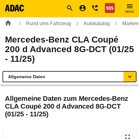
Navigation
Suche
Seiteninhalt
Fußzeile
Nothilfe
MENÜ
Rund ums Fahrzeug
Autokatalog
Marken
Mercedes-Benz CLA Coupé
200 d Advanced 8G-DCT (01/25
- 11/25)
Allgemeine Daten
Allgemeine Daten
Allgemeine Daten zum
Mercedes-Benz
CLA Coupé 200 d Advanced 8G-DCT
Technische Daten
(01/25 - 11/25)
Laufende Kosten