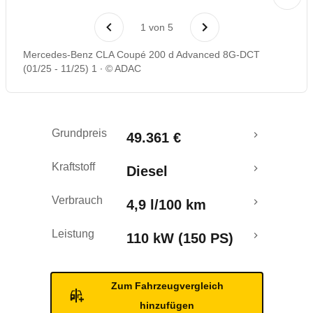
Rückrufe & Mängel
1
von
5
Mercedes-Benz CLA Coupé 200 d Advanced 8G-DCT
(01/25 - 11/25) 1
© ADAC
Grundpreis
49.361 €
Kraftstoff
Diesel
Verbrauch
4,9 l/100 km
Leistung
110 kW (150 PS)
Zum Fahrzeugvergleich
hinzufügen