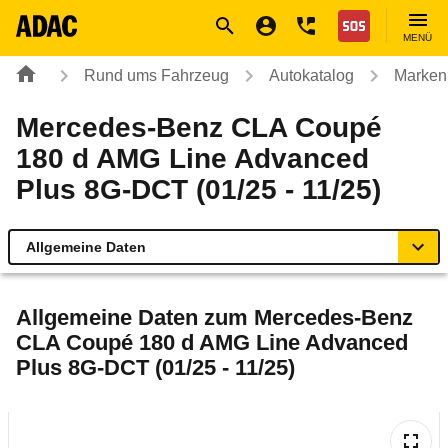
Navigation
Suche
Seiteninhalt
Fußzeile
Nothilfe
MENÜ
Rund ums Fahrzeug
Autokatalog
Marken
Mercedes-Benz CLA Coupé
180 d AMG Line Advanced
Plus 8G-DCT (01/25 - 11/25)
Allgemeine Daten
Allgemeine Daten
Allgemeine Daten zum
Mercedes-Benz
CLA Coupé 180 d AMG Line Advanced
Technische Daten
Plus 8G-DCT (01/25 - 11/25)
Laufende Kosten