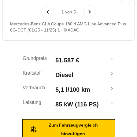
Rückrufe & Mängel
1
von
5
Mercedes-Benz CLA Coupé 180 d AMG Line Advanced Plus
8G-DCT (01/25 - 11/25) 1
© ADAC
Grundpreis
51.587 €
Kraftstoff
Diesel
Verbrauch
5,1 l/100 km
Leistung
85 kW (116 PS)
Zum Fahrzeugvergleich
hinzufügen