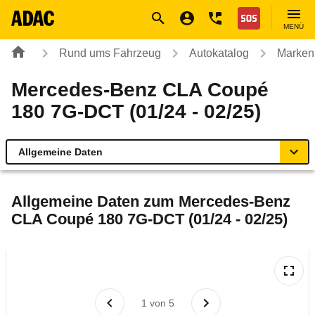
Navigation
Suche
Seiteninhalt
Fußzeile
Nothilfe
MENÜ
Rund ums Fahrzeug
Autokatalog
Marken
Mercedes-Benz CLA Coupé
180 7G-DCT (01/24 - 02/25)
Allgemeine Daten
Allgemeine Daten
Allgemeine Daten zum
Mercedes-Benz
CLA Coupé 180 7G-DCT (01/24 - 02/25)
Technische Daten
Laufende Kosten
Rückrufe & Mängel
1
von
5