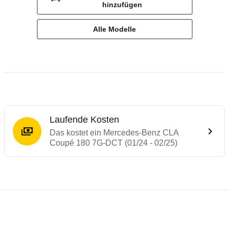
hinzufügen
Alle Modelle
Laufende Kosten
Das kostet ein Mercedes-Benz CLA
Coupé 180 7G-DCT (01/24 - 02/25)
Laufende Kosten
Rückrufe & Mängel des Mercedes-Benz C
Technische Daten des
Mercedes-Benz CLA