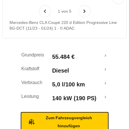
Rückrufe & Mängel
1
von
5
Mercedes-Benz CLA Coupé 220 d Edition Progressive Line
8G-DCT (11/23 - 01/24) 1
© ADAC
Grundpreis
55.484 €
Kraftstoff
Diesel
Verbrauch
5,0 l/100 km
Leistung
140 kW (190 PS)
Zum Fahrzeugvergleich
hinzufügen