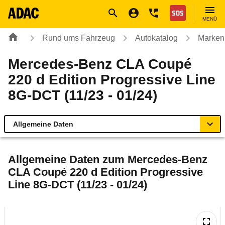
Navigation
Suche
Seiteninhalt
Fußzeile
Nothilfe
MENÜ
Rund ums Fahrzeug
Autokatalog
Marken
Mercedes-Benz CLA Coupé
220 d Edition Progressive Line
8G-DCT (11/23 - 01/24)
Allgemeine Daten
Allgemeine Daten
Allgemeine Daten zum
Mercedes-Benz
CLA Coupé 220 d Edition Progressive
Technische Daten
Line 8G-DCT (11/23 - 01/24)
Laufende Kosten