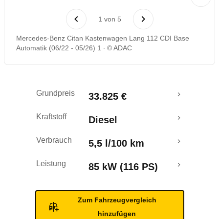
Rückrufe & Mängel
1
von
5
Crashtest
Mercedes-Benz Citan Kastenwagen Lang 112 CDI Base
Automatik (06/22 - 05/26) 1
© ADAC
Grundpreis
33.825 €
Kraftstoff
Diesel
Verbrauch
5,5 l/100 km
Leistung
85 kW (116 PS)
Zum Fahrzeugvergleich
hinzufügen