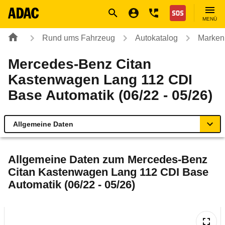
Navigation
Suche
Seiteninhalt
Fußzeile
Nothilfe
MENÜ
Rund ums Fahrzeug
Autokatalog
Marken
Mercedes-Benz Citan
Kastenwagen Lang 112 CDI
Base Automatik (06/22 - 05/26)
Allgemeine Daten
Allgemeine Daten
Allgemeine Daten zum
Mercedes-Benz
Citan Kastenwagen Lang 112 CDI Base
Technische Daten
Automatik (06/22 - 05/26)
Laufende Kosten