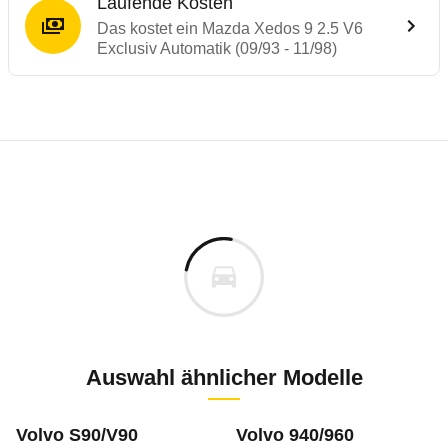
Laufende Kosten
Das kostet ein Mazda Xedos 9 2.5 V6
Exclusiv Automatik (09/93 - 11/98)
Laufende Kosten
Rückrufe & Mängel des Mazda Xedos 9
Technische Daten des
Mazda Xedos 9 2.5 
Individuelle Berechnung
Berechnung
Keine gemeldeten Mängel
s
32.845 €
Fahrzeugpreis
Aktuell liegen uns keine Informationen zu Mängeln vo
0 km
Zur Mängelmeldung
Haltedauer
7 PS)
Auswahl ähnlicher Modelle
m
Volvo S90/V90
Volvo 940/960