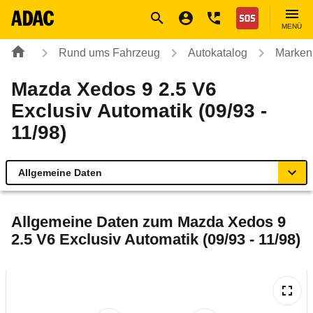
Navigation
Suche
Seiteninhalt
Fußzeile
Nothilfe
MENÜ
Rund ums Fahrzeug
Autokatalog
Marken
Mazda Xedos 9 2.5 V6
Exclusiv Automatik (09/93 -
11/98)
Allgemeine Daten
Allgemeine Daten
Allgemeine Daten zum
Mazda Xedos 9
2.5 V6 Exclusiv Automatik (09/93 - 11/98)
Technische Daten
Laufende Kosten