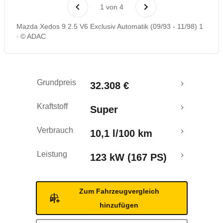
Rückrufe & Mängel
1
von
4
Mazda Xedos 9 2.5 V6 Exclusiv Automatik (09/93 - 11/98) 1
© ADAC
Grundpreis
32.308 €
Kraftstoff
Super
Verbrauch
10,1 l/100 km
Leistung
123 kW (167 PS)
Zum Fahrzeugvergleich
hinzufügen