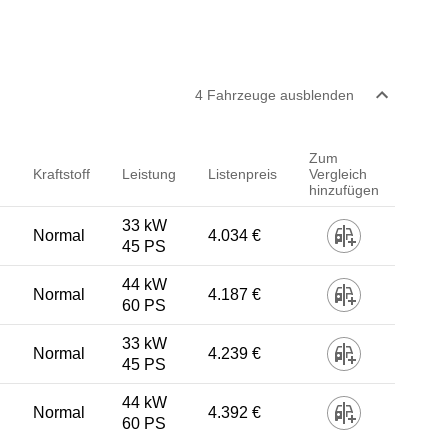
4
Fahrzeug
e
ausblenden
Zum
Kraftstoff
Leistung
Listenpreis
Vergleich
hinzufügen
33 kW
Normal
4.034 €
45 PS
44 kW
Normal
4.187 €
60 PS
33 kW
Normal
4.239 €
45 PS
44 kW
Normal
4.392 €
60 PS