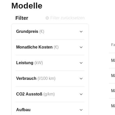
Modelle
Filter
Filter zurücksetzen
Grundpreis
(€)
F
Monatliche Kosten
(€)
Ma
Leistung
(kW)
Ma
Verbrauch
(l/100 km)
Ma
CO2 Ausstoß
(g/km)
Ma
Aufbau