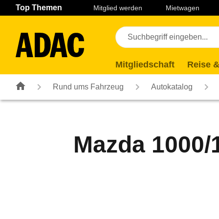
Navigation
Suche
Seiteninhalt
Fußzeile
Top Themen
Mitglied werden
Mietwagen
Mitgliedschaft
Reise &
Rund ums Fahrzeug
Autokatalog
Mazda 1000/1