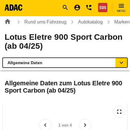
Navigation
Suche
Seiteninhalt
Fußzeile
Nothilfe
MENÜ
Rund ums Fahrzeug
Autokatalog
Marken
Lotus Eletre 900 Sport Carbon
(ab 04/25)
Allgemeine Daten
Allgemeine Daten
Allgemeine Daten zum
Lotus Eletre 900
Sport Carbon (ab 04/25)
Technische Daten
Laufende Kosten
Rückrufe & Mängel
1
von
4