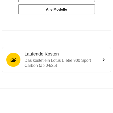
Alle Modelle
Laufende Kosten
Das kostet ein Lotus Eletre 900 Sport
Carbon (ab 04/25)
Laufende Kosten
Rückrufe & Mängel des Lotus Eletre
Reichweitenrechner
Technische Daten des
Lotus Eletre 900 S
Dieser Rechner ermöglicht es Ihnen, die Reichweite Ih