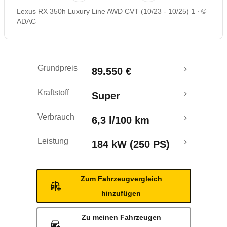
Lexus RX 350h Luxury Line AWD CVT (10/23 - 10/25) 1
©
Rückrufe & Mängel
ADAC
Crashtest
Grundpreis
89.550 €
Kraftstoff
Super
Verbrauch
6,3 l/100 km
Leistung
184 kW (250 PS)
Zum Fahrzeugvergleich
hinzufügen
Zu meinen Fahrzeugen