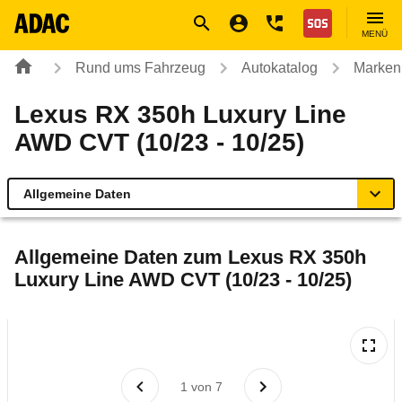
Navigation
Suche
Seiteninhalt
Fußzeile
Nothilfe
MENÜ
Rund ums Fahrzeug
Autokatalog
Marken
Lexus RX 350h Luxury Line
AWD CVT (10/23 - 10/25)
Allgemeine Daten
Allgemeine Daten
Allgemeine Daten zum
Lexus RX 350h
Luxury Line AWD CVT (10/23 - 10/25)
Technische Daten
Ähnliche Autotests
Laufende Kosten
1
von
7