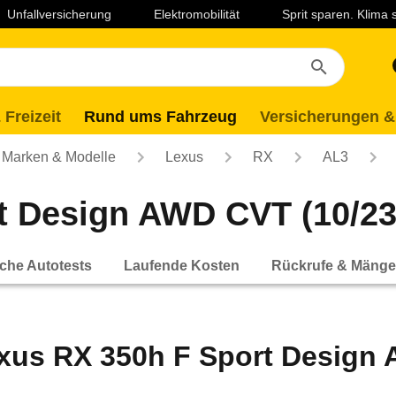
Unfallversicherung
Elektromobilität
Sprit sparen. Klima
 Freizeit
Rund ums Fahrzeug
Versicherungen &
Marken & Modelle
Lexus
RX
AL3
 Design AWD CVT (10/23 
che Autotests
Laufende Kosten
Rückrufe & Mänge
xus RX 350h F Sport Design A