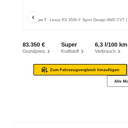
1 von 7
Lexus RX 350h F Sport Design AWD CVT (1
83.350 €
Super
6,3 l/100 km
Grundpreis
Kraftstoff
Verbrauch
Zum Fahrzeugvergleich hinzufügen
Alle M