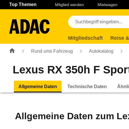
Navigation
Suche
Seiteninhalt
Fußzeile
Top Themen
Mitglied werden
Mietwagen
Mitgliedschaft
Reise &
Rund ums Fahrzeug
Autokatalog
Lexus RX 350h F Sport
Allgemeine Daten
Technische Daten
Ähnli
Allgemeine Daten zum
Le