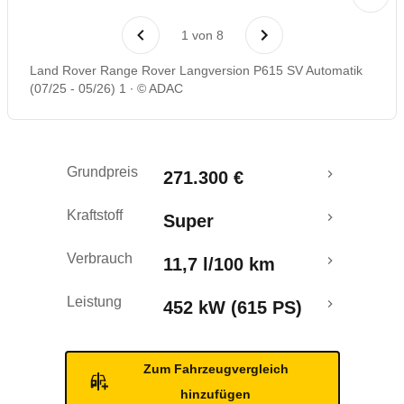
Laufende Kosten
1
von
8
Rückrufe & Mängel
Land Rover Range Rover Langversion P615 SV Automatik
(07/25 - 05/26) 1
© ADAC
Crashtest
Grundpreis
271.300 €
Kraftstoff
Super
Verbrauch
11,7 l/100 km
Leistung
452 kW (615 PS)
Zum Fahrzeugvergleich
hinzufügen