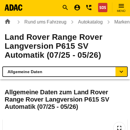
Navigation
Suche
Seiteninhalt
Fußzeile
Nothilfe
MENÜ
Rund ums Fahrzeug
Autokatalog
Marken
Land Rover Range Rover
Langversion P615 SV
Automatik (07/25 - 05/26)
Allgemeine Daten
Allgemeine Daten
Allgemeine Daten zum
Land Rover
Range Rover Langversion P615 SV
Technische Daten
Automatik (07/25 - 05/26)
Ähnliche Autotests