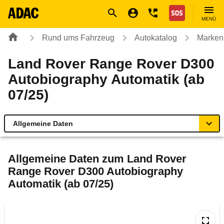
Navigation
Suche
Seiteninhalt
Fußzeile
Nothilfe
MENÜ
Rund ums Fahrzeug
Autokatalog
Marken
Land Rover Range Rover D300
Autobiography Automatik (ab
07/25)
Allgemeine Daten
Allgemeine Daten
Allgemeine Daten zum
Land Rover
Range Rover D300 Autobiography
Technische Daten
Automatik (ab 07/25)
Ähnliche Autotests