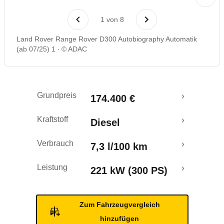
Laufende Kosten
1
von
8
Rückrufe & Mängel
Land Rover Range Rover D300 Autobiography Automatik
(ab 07/25) 1
© ADAC
Crashtest
Grundpreis
174.400 €
Kraftstoff
Diesel
Verbrauch
7,3 l/100 km
Leistung
221 kW (300 PS)
Zum Fahrzeugvergleich
hinzufügen