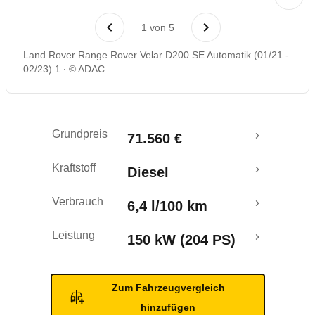
Rückrufe & Mängel
1
von
5
Crashtest
Land Rover Range Rover Velar D200 SE Automatik (01/21 -
02/23) 1
© ADAC
Grundpreis
71.560 €
Kraftstoff
Diesel
Verbrauch
6,4 l/100 km
Leistung
150 kW (204 PS)
Zum Fahrzeugvergleich
hinzufügen