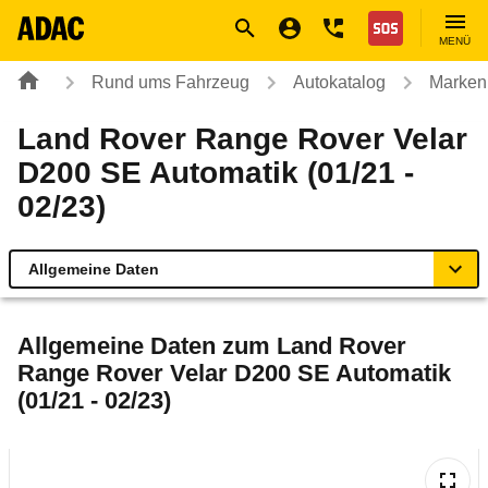
Navigation
Suche
Seiteninhalt
Fußzeile
Nothilfe
MENÜ
Rund ums Fahrzeug
Autokatalog
Marken
Land Rover Range Rover Velar
D200 SE Automatik (01/21 -
02/23)
Allgemeine Daten
Allgemeine Daten
Allgemeine Daten zum
Land Rover
Range Rover Velar D200 SE Automatik
Technische Daten
(01/21 - 02/23)
Laufende Kosten