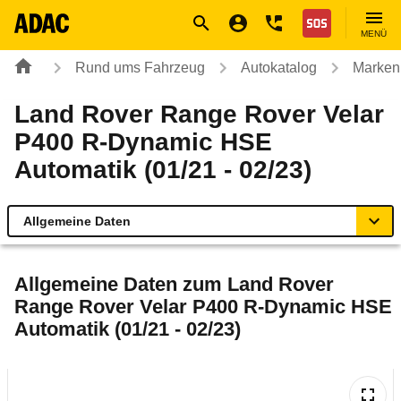
Navigation
Suche
Seiteninhalt
Fußzeile
Nothilfe
MENÜ
Rund ums Fahrzeug
Autokatalog
Marken
Land Rover Range Rover Velar
P400 R-Dynamic HSE
Automatik (01/21 - 02/23)
Allgemeine Daten
Allgemeine Daten
Allgemeine Daten zum
Land Rover
Range Rover Velar P400 R-Dynamic HSE
Technische Daten
Automatik (01/21 - 02/23)
Laufende Kosten