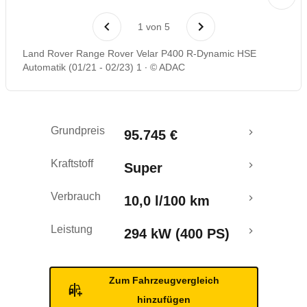
Rückrufe & Mängel
1
von
5
Crashtest
Land Rover Range Rover Velar P400 R-Dynamic HSE
Automatik (01/21 - 02/23) 1
© ADAC
Grundpreis
95.745 €
Kraftstoff
Super
Verbrauch
10,0 l/100 km
Leistung
294 kW (400 PS)
Zum Fahrzeugvergleich
hinzufügen