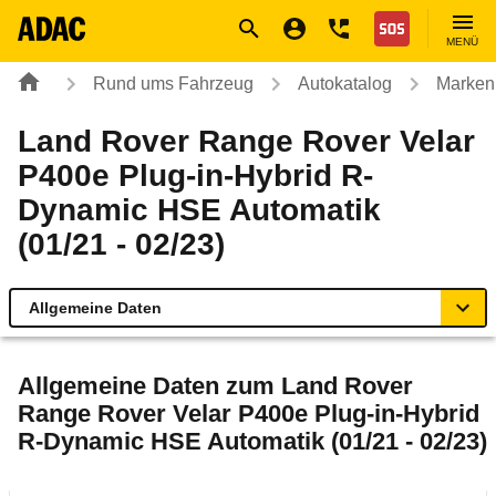
Navigation
Suche
Seiteninhalt
Fußzeile
Nothilfe
MENÜ
Rund ums Fahrzeug
Autokatalog
Marken
Land Rover Range Rover Velar
P400e Plug-in-Hybrid R-
Dynamic HSE Automatik
(01/21 - 02/23)
Allgemeine Daten
Allgemeine Daten
Allgemeine Daten zum
Land Rover
Range Rover Velar P400e Plug-in-Hybrid
Technische Daten
R-Dynamic HSE Automatik (01/21 - 02/23)
Laufende Kosten