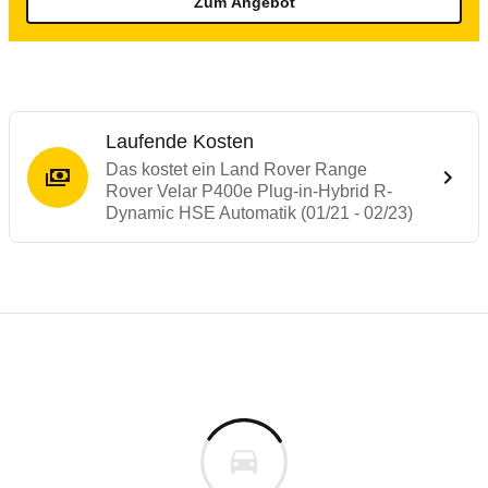
Zum Angebot
Laufende Kosten
Das kostet ein Land Rover Range
Rover Velar P400e Plug-in-Hybrid R-
Dynamic HSE Automatik (01/21 - 02/23)
Laufende Kosten
Rückrufe & Mängel des Land Rover Range 
Reichweitenrechner
Crashtest Land Rover Range Rover Velar
Technische Daten des
Land Rover Range 
Dieser Rechner ermöglicht es Ihnen, die Reichweite Ih
Der Range Rover Velar erreicht volle 5 Sterne.
Individuelle Berechnung
Berechnung
Alle Rückrufe
s
Mehr lesen
97.885 €
Fahrzeugpreis