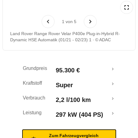
Rückrufe & Mängel
1
von
5
Reichweitenrechner
Land Rover Range Rover Velar P400e Plug-in-Hybrid R-
Dynamic HSE Automatik (01/21 - 02/23) 1
© ADAC
Crashtest
Grundpreis
95.300 €
Kraftstoff
Super
Verbrauch
2,2 l/100 km
Leistung
297 kW (404 PS)
Zum Fahrzeugvergleich