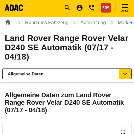
Navigation
Suche
Seiteninhalt
Fußzeile
Nothilfe
MENÜ
Rund ums Fahrzeug
Autokatalog
Marken
Land Rover Range Rover Velar
D240 SE Automatik (07/17 -
04/18)
Allgemeine Daten
Allgemeine Daten
Allgemeine Daten zum
Land Rover
Range Rover Velar D240 SE Automatik
Technische Daten
(07/17 - 04/18)
Laufende Kosten