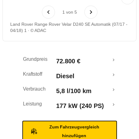
Rückrufe & Mängel
1
von
5
Crashtest
Land Rover Range Rover Velar D240 SE Automatik (07/17 -
04/18) 1
© ADAC
Grundpreis
72.800 €
Kraftstoff
Diesel
Verbrauch
5,8 l/100 km
Leistung
177 kW (240 PS)
Zum Fahrzeugvergleich
hinzufügen