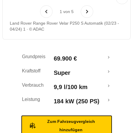
Rückrufe & Mängel
1
von
5
Land Rover Range Rover Velar P250 S Automatik (02/23 -
04/24) 1
© ADAC
Grundpreis
69.900 €
Kraftstoff
Super
Verbrauch
9,9 l/100 km
Leistung
184 kW (250 PS)
Zum Fahrzeugvergleich
hinzufügen