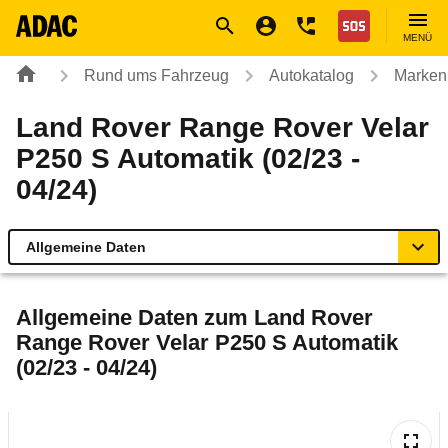
Navigation
Suche
Seiteninhalt
Fußzeile
Nothilfe
MENÜ
Rund ums Fahrzeug
Autokatalog
Marken
Land Rover Range Rover Velar
P250 S Automatik (02/23 -
04/24)
Allgemeine Daten
Allgemeine Daten
Allgemeine Daten zum
Land Rover
Range Rover Velar P250 S Automatik
Technische Daten
(02/23 - 04/24)
Laufende Kosten