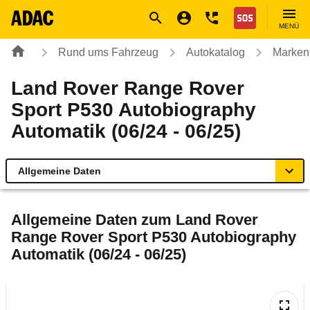
Navigation
Suche
Seiteninhalt
Fußzeile
Nothilfe
MENÜ
Rund ums Fahrzeug
Autokatalog
Marken
Land Rover Range Rover
Sport P530 Autobiography
Automatik (06/24 - 06/25)
Allgemeine Daten
Allgemeine Daten
Allgemeine Daten zum
Land Rover
Range Rover Sport P530 Autobiography
Technische Daten
Automatik (06/24 - 06/25)
Laufende Kosten