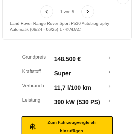
Rückrufe & Mängel
1
von
5
Crashtest
Land Rover Range Rover Sport P530 Autobiography
Automatik (06/24 - 06/25) 1
© ADAC
Grundpreis
148.500 €
Kraftstoff
Super
Verbrauch
11,7 l/100 km
Leistung
390 kW (530 PS)
Zum Fahrzeugvergleich
hinzufügen