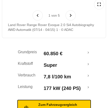
Laufende Kosten
1
von
5
Rückrufe & Mängel
Land Rover Range Rover Evoque 2.0 Si4 Autobiography
AWD Automatik (07/14 - 04/15) 1
© ADAC
Grundpreis
60.850 €
Kraftstoff
Super
Verbrauch
7,8 l/100 km
Leistung
177 kW (240 PS)
Zum Fahrzeugvergleich