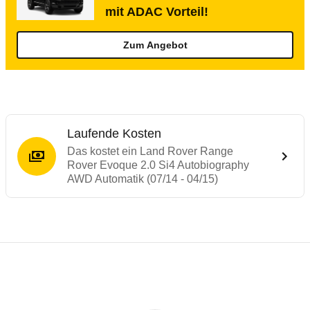
mit ADAC Vorteil!
Zum Angebot
Laufende Kosten
Das kostet ein Land Rover Range
Rover Evoque 2.0 Si4 Autobiography
AWD Automatik (07/14 - 04/15)
Testergebnisse von ähnlichen Autos
Laufende Kosten
Rückrufe & Mängel des Land Rover Range
Technische Daten des
Land Rover Range 
Hier finden Sie eine Übersicht aller Autotests aus de