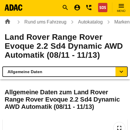
Navigation
Suche
Seiteninhalt
Fußzeile
Nothilfe
MENÜ
Rund ums Fahrzeug
Autokatalog
Marken
Land Rover Range Rover
Evoque 2.2 Sd4 Dynamic AWD
Automatik (08/11 - 11/13)
Allgemeine Daten
Allgemeine Daten
Allgemeine Daten zum
Land Rover
Range Rover Evoque 2.2 Sd4 Dynamic
Technische Daten
AWD Automatik (08/11 - 11/13)
Ähnliche Autotests