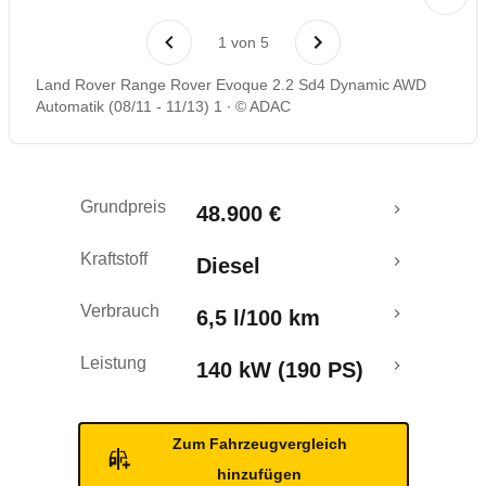
Laufende Kosten
1
von
5
Rückrufe & Mängel
Land Rover Range Rover Evoque 2.2 Sd4 Dynamic AWD
Automatik (08/11 - 11/13) 1
© ADAC
Ecotest
Grundpreis
48.900 €
Kraftstoff
Diesel
Verbrauch
6,5 l/100 km
Leistung
140 kW (190 PS)
Zum Fahrzeugvergleich
hinzufügen