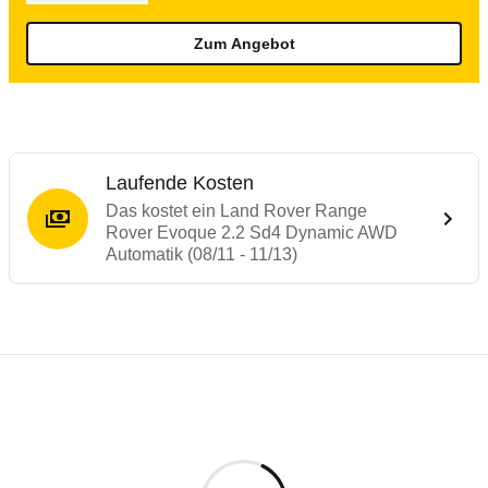
Zum Angebot
Laufende Kosten
Das kostet ein Land Rover Range
Rover Evoque 2.2 Sd4 Dynamic AWD
Automatik (08/11 - 11/13)
Testergebnisse von ähnlichen Autos
Laufende Kosten
Rückrufe & Mängel des Land Rover Range
ADAC Ecotest
Technische Daten des
Land Rover Range 
Hier finden Sie eine Übersicht aller Autotests aus de
Der ADAC Ecotest hilft, die Umweltfreundlichkeit von
Individuelle Berechnung
Berechnung