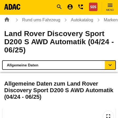
Navigation
Suche
Seiteninhalt
Fußzeile
Nothilfe
MENÜ
Rund ums Fahrzeug
Autokatalog
Marken
Land Rover Discovery Sport
D200 S AWD Automatik (04/24 -
06/25)
Allgemeine Daten
Allgemeine Daten
Allgemeine Daten zum
Land Rover
Discovery Sport D200 S AWD Automatik
Technische Daten
(04/24 - 06/25)
Laufende Kosten